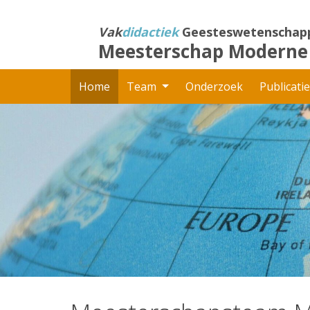
Direct
naar
Vak
didactiek
Geesteswetenschap
het
Meesterschap Moderne
inhoud
Home
Team
Onderzoek
Publicati