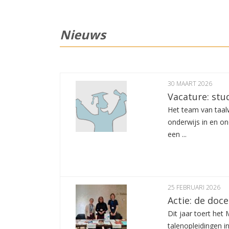
Nieuws
30 MAART 2026
Vacature: stu
Het team van taalw
onderwijs in en o
een ...
25 FEBRUARI 2026
Actie: de doc
Dit jaar toert h
talenopleidingen i