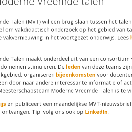
oderne Vreemde talen
 Talen (MVT) wil een brug slaan tussen het talen
doel om vakdidactisch onderzoek op het gebied van ta
e vakvernieuwing in het voortgezet onderwijs. Lees
e Talen maakt onderdeel uit van een consortium v
 domeinen stimuleren. De
leden
van deze teams zijn
akgebied, organiseren
bijeenkomsten
voor docenten
en door naar andere interessante informatie of act
t Meesterschapsteam Moderne Vreemde Talen is te v
ijs
en publiceert een maandelijkse MVT-nieuwsbrief.
e ontvangen. Tip: volg ons ook op
LinkedIn
.