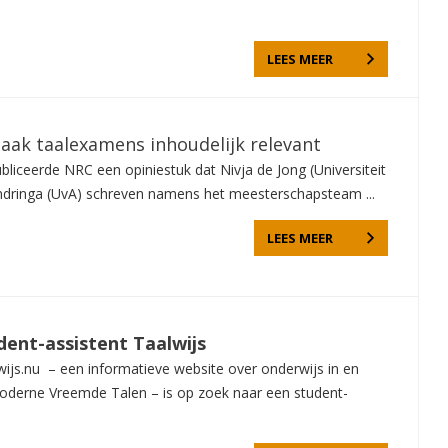
LEES MEER
aak taalexamens inhoudelijk relevant
bliceerde NRC een opiniestuk dat Nivja de Jong (Universiteit
Andringa (UvA) schreven namens het meesterschapsteam ...
LEES MEER
dent-assistent Taalwijs
ijs.nu – een informatieve website over onderwijs in en
derne Vreemde Talen – is op zoek naar een student-