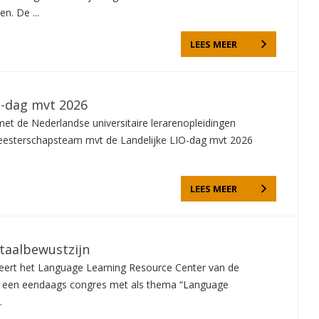
n. De ...
LEES MEER
O-dag mvt 2026
et de Nederlandse universitaire lerarenopleidingen
eesterschapsteam mvt de Landelijke LIO-dag mvt 2026
LEES MEER
taalbewustzijn
seert het Language Learning Resource Center van de
en een eendaags congres met als thema “Language
.